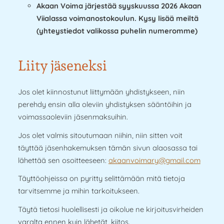
Akaan Voima järjestää syyskuussa 2026 Akaan
Viialassa voimanostokoulun. Kysy lisää meiltä
(yhteystiedot valikossa puhelin numeromme)
Liity jäseneksi
Jos olet kiinnostunut liittymään yhdistykseen, niin
perehdy ensin alla oleviin yhdistyksen sääntöihin ja
voimassaoleviin jäsenmaksuihin.
Jos olet valmis sitoutumaan niihin, niin sitten voit
täyttää jäsenhakemuksen tämän sivun alaosassa tai
lähettää sen osoitteeseen:
akaanvoimary@gmail.com
Täyttöohjeissa on pyritty selittämään mitä tietoja
tarvitsemme ja mihin tarkoitukseen.
Täytä tietosi huolellisesti ja oikolue ne kirjoitusvirheiden
varalta ennen kuin lähetät, kiitos.