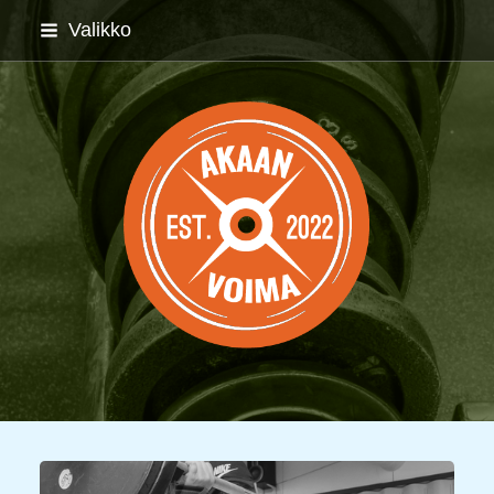
Siirry
Valikko
sivun
sisältöön
Akaan Voima ry