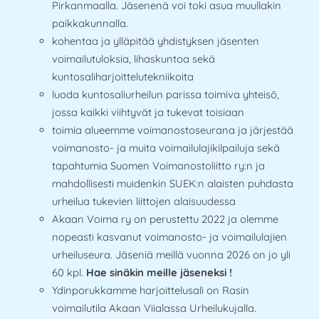
Pirkanmaalla. Jäsenenä voi toki asua muullakin
paikkakunnalla.
kohentaa ja ylläpitää yhdistyksen jäsenten
voimailutuloksia, lihaskuntoa sekä
kuntosaliharjoittelutekniikoita
luoda kuntosaliurheilun parissa toimiva yhteisö,
jossa kaikki viihtyvät ja tukevat toisiaan
toimia alueemme voimanostoseurana ja järjestää
voimanosto- ja muita voimailulajikilpailuja sekä
tapahtumia Suomen Voimanostoliitto ry:n ja
mahdollisesti muidenkin SUEK:n alaisten puhdasta
urheilua tukevien liittojen alaisuudessa
Akaan Voima ry on perustettu 2022 ja olemme
nopeasti kasvanut voimanosto- ja voimailulajien
urheiluseura. Jäseniä meillä vuonna 2026 on jo yli
60 kpl.
Hae sinäkin meille jäseneksi !
Ydinporukkamme harjoittelusali on Rasin
voimailutila Akaan Viialassa Urheilukujalla.