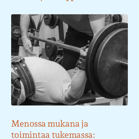
Menossa mukana ja
toimintaa tukemassa: