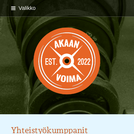
Siirry
Valikko
sivun
sisältöön
Akaan Voima ry
Yhteistyökumppanit