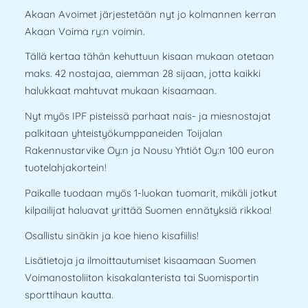
Akaan Avoimet järjestetään nyt jo kolmannen kerran
Akaan Voima ry:n voimin.
Tällä kertaa tähän kehuttuun kisaan mukaan otetaan
maks. 42 nostajaa, aiemman 28 sijaan, jotta kaikki
halukkaat mahtuvat mukaan kisaamaan.
Nyt myös IPF pisteissä parhaat nais- ja miesnostajat
palkitaan yhteistyökumppaneiden Toijalan
Rakennustarvike Oy:n ja Nousu Yhtiöt Oy:n 100 euron
tuotelahjakortein!
Paikalle tuodaan myös 1-luokan tuomarit, mikäli jotkut
kilpailijat haluavat yrittää Suomen ennätyksiä rikkoa!
Osallistu sinäkin ja koe hieno kisafiilis!
Lisätietoja ja ilmoittautumiset kisaamaan Suomen
Voimanostoliiton kisakalanterista tai Suomisportin
sporttihaun kautta.