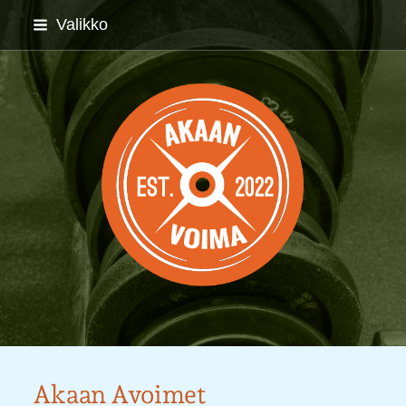
Siirry
Valikko
sivun
sisältöön
Akaan Voima ry
Akaan Avoimet